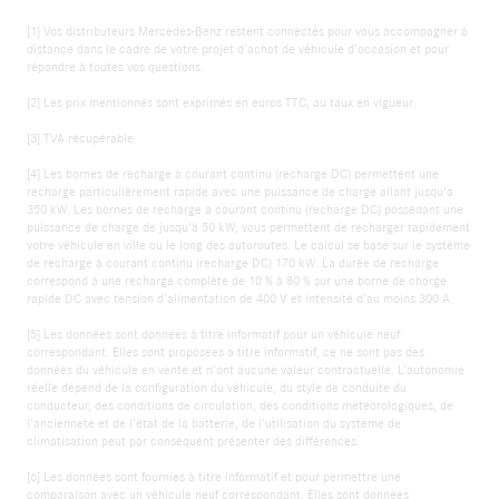
[1] Vos distributeurs Mercedes-Benz restent connectés pour vous accompagner à
distance dans le cadre de votre projet d’achat de véhicule d’occasion et pour
répondre à toutes vos questions.
[2] Les prix mentionnés sont exprimés en euros TTC, au taux en vigueur.
[3] TVA récupérable
[4] Les bornes de recharge à courant continu (recharge DC) permettent une
recharge particulièrement rapide avec une puissance de charge allant jusqu'à
350 kW. Les bornes de recharge à courant continu (recharge DC) possédant une
puissance de charge de jusqu'à 50 kW, vous permettent de recharger rapidement
votre véhicule en ville ou le long des autoroutes. Le calcul se base sur le système
de recharge à courant continu (recharge DC) 170 kW. La durée de recharge
correspond à une recharge complète de 10 % à 80 % sur une borne de charge
rapide DC avec tension d’alimentation de 400 V et intensité d’au moins 300 A.
[5] Les données sont données à titre informatif pour un véhicule neuf
correspondant. Elles sont proposées à titre informatif, ce ne sont pas des
données du véhicule en vente et n'ont aucune valeur contractuelle. L’autonomie
réelle dépend de la configuration du véhicule, du style de conduite du
conducteur, des conditions de circulation, des conditions météorologiques, de
l’ancienneté et de l’état de la batterie, de l’utilisation du système de
climatisation peut par conséquent présenter des différences.
[6] Les données sont fournies à titre informatif et pour permettre une
comparaison avec un véhicule neuf correspondant. Elles sont données