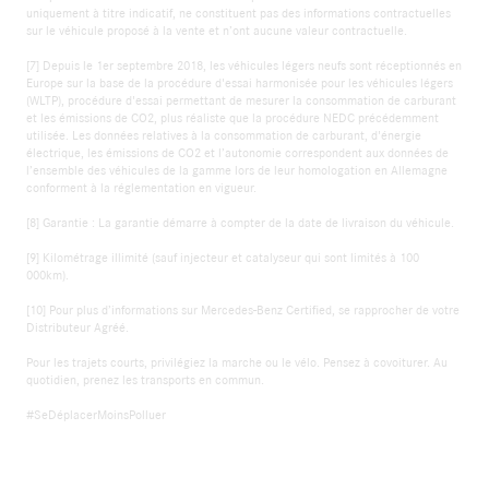
uniquement à titre indicatif, ne constituent pas des informations contractuelles
sur le véhicule proposé à la vente et n’ont aucune valeur contractuelle.
[7] Depuis le 1er septembre 2018, les véhicules légers neufs sont réceptionnés en
Europe sur la base de la procédure d'essai harmonisée pour les véhicules légers
(WLTP), procédure d'essai permettant de mesurer la consommation de carburant
et les émissions de CO2, plus réaliste que la procédure NEDC précédemment
utilisée. Les données relatives à la consommation de carburant, d'énergie
électrique, les émissions de CO2 et l’autonomie correspondent aux données de
l’ensemble des véhicules de la gamme lors de leur homologation en Allemagne
conforment à la réglementation en vigueur.
[8] Garantie : La garantie démarre à compter de la date de livraison du véhicule.
[9] Kilométrage illimité (sauf injecteur et catalyseur qui sont limités à 100
000km).
[10] Pour plus d’informations sur Mercedes-Benz Certified, se rapprocher de votre
Distributeur Agréé.
Pour les trajets courts, privilégiez la marche ou le vélo. Pensez à covoiturer. Au
quotidien, prenez les transports en commun.
#SeDéplacerMoinsPolluer