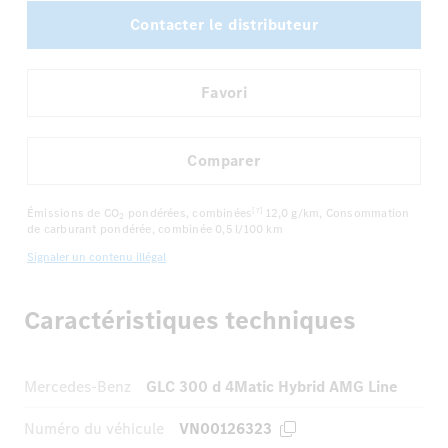
Contacter le distributeur
Favori
Comparer
Émissions de CO
pondérées, combinées
12,0 g/km
, Consommation
[7]
2
de carburant pondérée, combinée
0,5 l/100 km
Signaler un contenu illégal
Caractéristiques techniques
Mercedes-Benz
GLC 300 d 4Matic Hybrid AMG Line
Numéro du véhicule
VN00126323