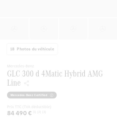
18
Photos du véhicule
Mercedes-Benz
GLC 300 d 4Matic Hybrid AMG
Line
Mercedes-Benz Certified
Prix TTC (TVA déductible)
84 490 €
[1]
[2]
[3]