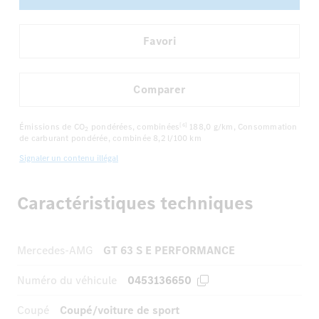
Favori
Comparer
Émissions de CO
pondérées, combinées
188,0 g/km
, Consommation
[6]
2
de carburant pondérée, combinée
8,2 l/100 km
Signaler un contenu illégal
Caractéristiques techniques
Mercedes-AMG
GT 63 S E PERFORMANCE
Numéro du véhicule
0453136650
Coupé
Coupé/voiture de sport