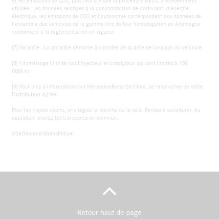
et les émissions de CO2, plus réaliste que la procédure NEDC précédemment
utilisée. Les données relatives à la consommation de carburant, d'énergie
électrique, les émissions de CO2 et l’autonomie correspondent aux données de
l’ensemble des véhicules de la gamme lors de leur homologation en Allemagne
conforment à la réglementation en vigueur.
[7] Garantie : La garantie démarre à compter de la date de livraison du véhicule.
[8] Kilométrage illimité (sauf injecteur et catalyseur qui sont limités à 100
000km).
[9] Pour plus d’informations sur Mercedes-Benz Certified, se rapprocher de votre
Distributeur Agréé.
Pour les trajets courts, privilégiez la marche ou le vélo. Pensez à covoiturer. Au
quotidien, prenez les transports en commun.
#SeDéplacerMoinsPolluer
Retour haut de page